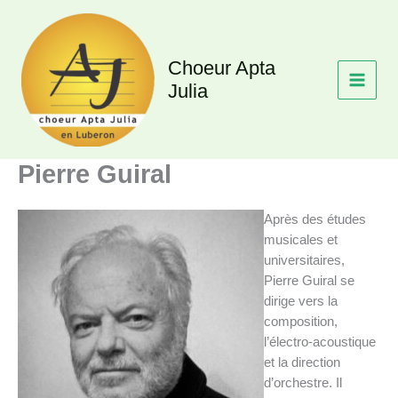
Aller
au
contenu
Choeur Apta
Julia
Pierre Guiral
Après des études
musicales et
universitaires,
Pierre Guiral se
dirige vers la
composition,
l’électro-acoustique
et la direction
d’orchestre. Il